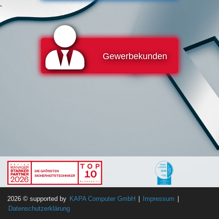
Gewerbekunden
2026
© supported by
KAPA Computer GmbH
|
Impressum
|
Datenschutzerklärung