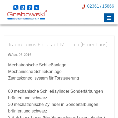
02361 / 15866
Hier ein Auszug von uns eingebauten
Schließanlagen in z.B. Ferienhäusern.
Toggl
navig
Traum Luxus Finca auf Mallorca (Ferienhaus)
Aug. 06, 2016
Mechatronische Schließanlage
Mechanische Schließanlage
Zutrittskontrollsystem für Torsteuerung
80 mechanische Schließzylinder Sonderfärbungen
brüniert und schwarz
30 mechatronische Zylinder in Sonderfärbungen
brüniert und schwarz
2 Batchless Leser (Berührungsloses Leseeinheiten)