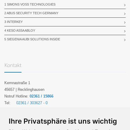
1 SIMONS VOSS TECHNOLOGIES
2 ABUS SECURITY TECH GERMANY
3 INTERKEY
4 KESO ASSA ABLOY
5 SIEGENIA AUBI SOLUTIONS INSIDE
Kontakt
Kemnastraße 1
45657 | Recklinghausen
Notruf Hotline:
02361 / 15866
Tel:
02361 / 303627 - 0
Fax:
02361 / 303627 - 22
Email:
info@g-sichert.de
Ihre Privatsphäre ist uns wichtig